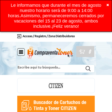
Le informamos que durante el mes de agosto
✖
nuestro horario será de 9:00 a 14:00
horas.Asimismo, permaneceremos cerrados por
vacaciones del 15 al 23 de agosto, ambos
inclusive.¡Feliz verano!
Acceso / Registro / Zona Distribuidores
0
Buscador de Cartuchos de
Tinta y Toner CITIZEN