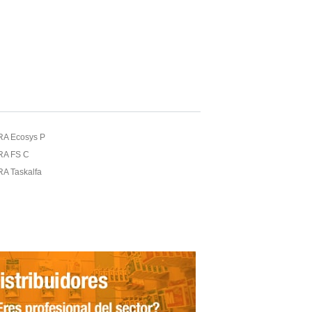
A Ecosys P
RA FS C
A Taskalfa