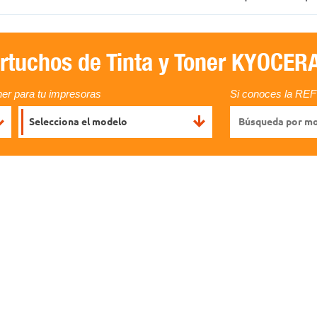
rtuchos de Tinta y Toner KYOCER
ner para tu impresoras
Si conoces la REF 
Selecciona el modelo