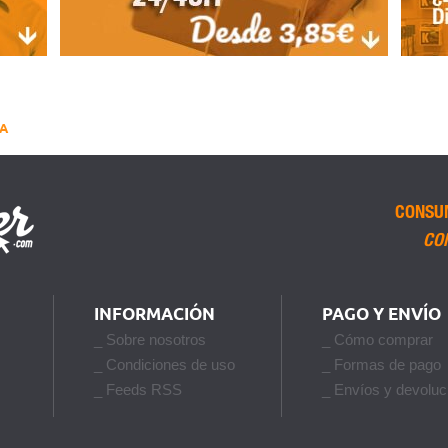
A
CONSU
CO
INFORMACIÓN
PAGO Y ENVÍO
_ Sobre nosotros
_ Cómo comprar
_ Condiciones de uso
_ Formas de pago
_ Feeds RSS
_ Envíos y devoluc