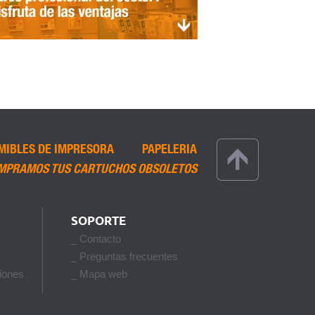
MIBLES DE IMPRESORA
PAPELERIA
MPRAMOS TUS CARTUCHOS OBSOLETOS
SOPORTE
_ Contacto
_ Preguntas frecuentes
iones
_ Mapa web