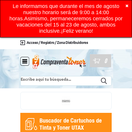
Le informamos que durante el mes de agosto
✖
nuestro horario será de 9:00 a 14:00
horas.Asimismo, permaneceremos cerrados por
vacaciones del 15 al 23 de agosto, ambos
inclusive.¡Feliz verano!
Acceso / Registro / Zona Distribuidores
0
Buscador de Cartuchos de
Tinta y Toner UTAX