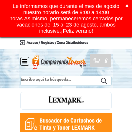
Le informamos que durante el mes de agosto
✖
nuestro horario será de 9:00 a 14:00
horas.Asimismo, permaneceremos cerrados por
vacaciones del 15 al 23 de agosto, ambos
inclusive.¡Feliz verano!
Acceso / Registro / Zona Distribuidores
0
Buscador de Cartuchos de
Tinta y Toner LEXMARK