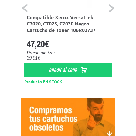
Compatible Xerox VersaLink
Compa
a
C7020, C7025, C7030 Negro
C7020,
9
Cartucho de Toner 106R03737
Cartu
47,20€
39,9
Precio sin iva:
Precio s
39,01€
32,98€
añadir al carro
Producto EN STOCK
Product