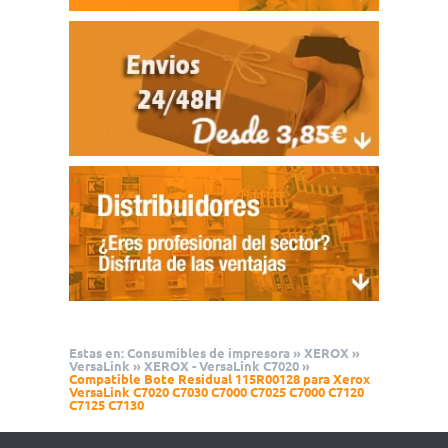
Estas en:
Consumibles de impresora
»
XEROX
»
VersaLink
»
XEROX - VersaLink C7020
»
Compatible Bote Residual 115R00128 para Xerox
VersaLink C7020 C7030 C7000 C7025 C7000 C7120
C7125 C7130