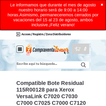
Le informamos que durante el mes de agosto
✖
nuestro horario será de 9:00 a 14:00
horas.Asimismo, permaneceremos cerrados por
vacaciones del 15 al 23 de agosto, ambos
inclusive.¡Feliz verano!
Acceso / Registro / Zona Distribuidores
0
Compatible Bote Residual
115R00128 para Xerox
VersaLink C7020 C7030
C7000 C7025 C7000 C7120