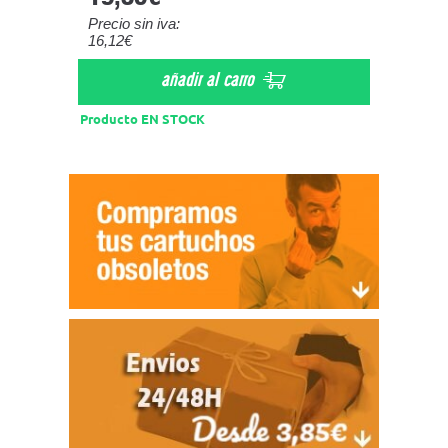
Precio sin iva:
Precio s
16,12€
61,57€
añadir al carro
Producto EN STOCK
Product