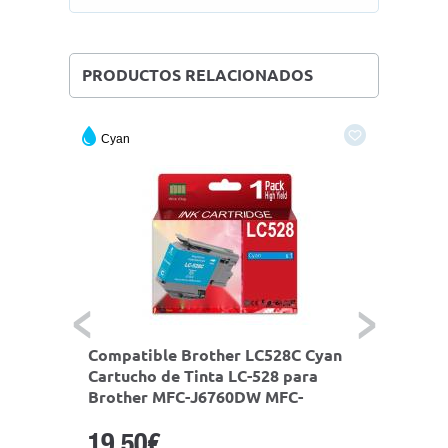
PRODUCTOS RELACIONADOS
Cyan
Compatible Brother LC528C Cyan
Compat
C-528
Cartucho de Tinta LC-528 para
/ LC52
MFC-
Brother MFC-J6760DW MFC-
Broth
-
J6960DW MFC-J6975DW MFC-
J6960
19,50€
74,5
J6977DW
J697