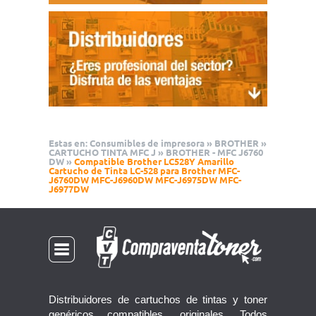
Estas en:
Consumibles de impresora
»
BROTHER
»
CARTUCHO TINTA MFC J
»
BROTHER - MFC J6760
DW
»
Compatible Brother LC528Y Amarillo
Cartucho de Tinta LC-528 para Brother MFC-
J6760DW MFC-J6960DW MFC-J6975DW MFC-
J6977DW
Distribuidores de cartuchos de tintas y toner
genéricos compatibles, originales. Todos