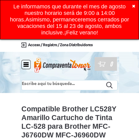
Le informamos que durante el mes de agosto
✖
nuestro horario será de 9:00 a 14:00
horas.Asimismo, permaneceremos cerrados por
vacaciones del 15 al 23 de agosto, ambos
inclusive.¡Feliz verano!
Acceso / Registro / Zona Distribuidores
0
Compatible Brother LC528Y
Amarillo Cartucho de Tinta
LC-528 para Brother MFC-
J6760DW MFC-J6960DW