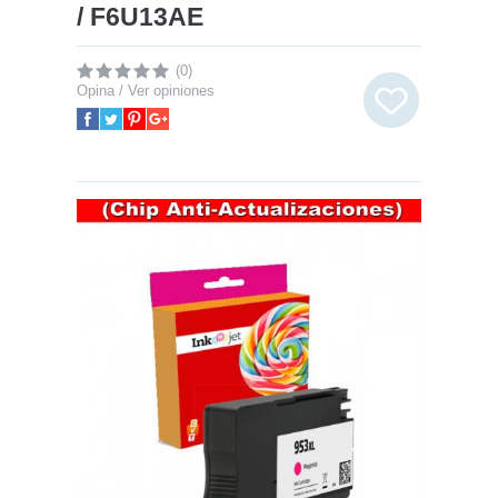
/ F6U13AE
(0)
Opina / Ver opiniones