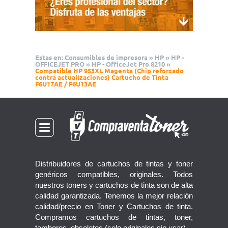
Estas en:
Consumibles de impresora
»
HP
»
HP -
OFFICEJET PRO
»
HP - OfficeJet Pro 8210
»
Compatible HP 953XL Magenta (Chip reforzado
contra actualizaciones) Cartucho de Tinta
F6U17AE / F6U13AE
Distribuidores de cartuchos de tintas y toner
genéricos compatibles, originales. Todos
nuestros toners y cartuchos de tinta son de alta
calidad garantizada. Tenemos la mejor relación
calidad/precio en Toner y Cartuchos de tinta.
Compramos cartuchos de tintas, toner,
tambores, obsoletos.(solo originales sin usar)