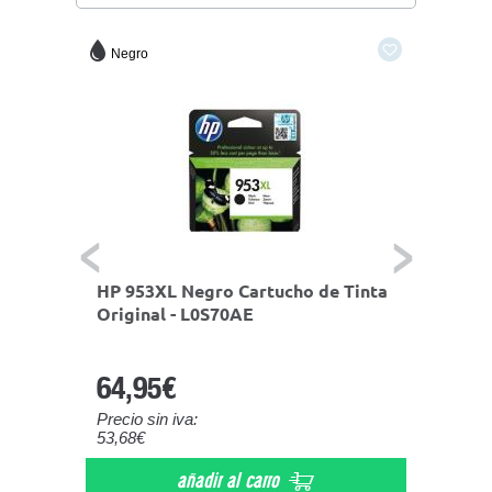
Negro
Amaril
Chip
HP 953XL Negro Cartucho de Tinta
Compa
ones)
Original - L0S70AE
(Chip 
/
actual
F6U18
64,95€
7,60
Precio sin iva:
Precio s
53,68€
6,28€
añadir al carro