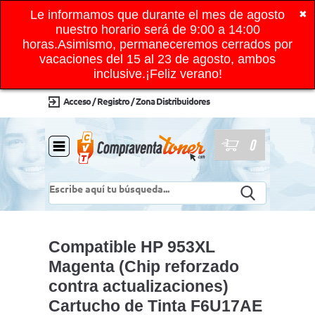
Le informamos que durante el mes de agosto
✖
nuestro horario será de 9:00 a 14:00
horas.Asimismo, permaneceremos cerrados por
vacaciones del 15 al 23 de agosto, ambos
inclusive.¡Feliz verano!
Acceso / Registro / Zona Distribuidores
0
Compatible HP 953XL
Magenta (Chip reforzado
contra actualizaciones)
Cartucho de Tinta F6U17AE