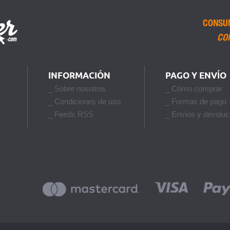
CONSU
CO
INFORMACIÓN
PAGO Y ENVÍO
_ Sobre nosotros
_ Cómo comprar
_ Condiciones de uso
_ Formas de pago
_ Feeds RSS
_ Envíos y devoluc