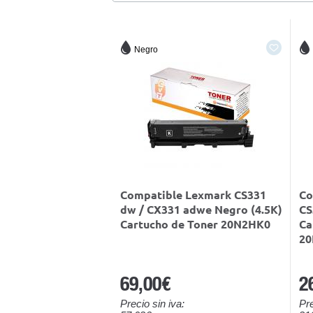
Negro
Compatible Lexmark CS331
Co
dw / CX331 adwe Negro (4.5K)
CS
Cartucho de Toner 20N2HK0
Ca
20
69,00€
2
Precio sin iva:
Pre