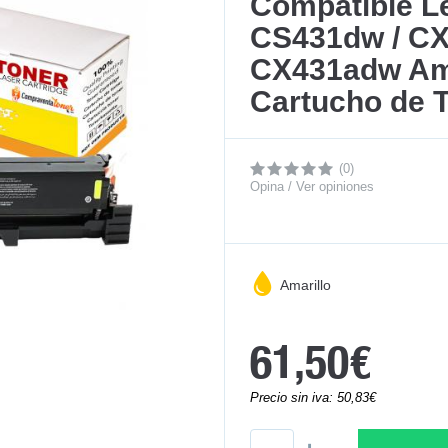
Compatible L
CS431dw / CX
CX431adw Ama
Cartucho de 
(0)
Opina / Ver opiniones
Amarillo
61,50€
Precio sin iva: 50,83€