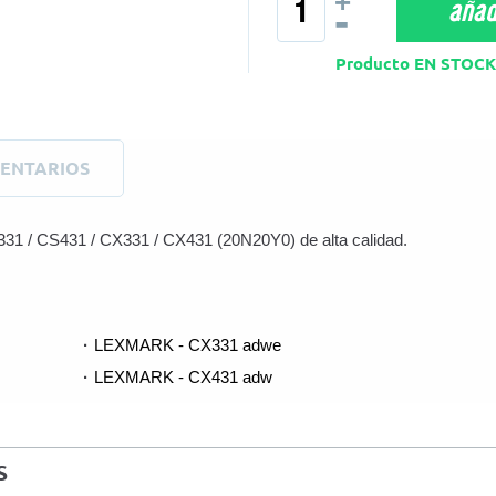
+
añadi
-
Producto EN STO
ENTARIOS
31 / CS431 / CX331 / CX431 (20N20Y0) de alta calidad.
LEXMARK - CX331 adwe
LEXMARK - CX431 adw
S