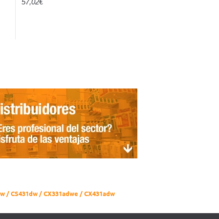
57,02€
w / CS431dw / CX331adwe / CX431adw