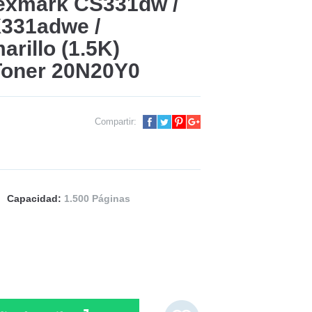
exmark CS331dw /
331adwe /
rillo (1.5K)
Toner 20N20Y0
Compartir:
Capacidad:
1.500 Páginas