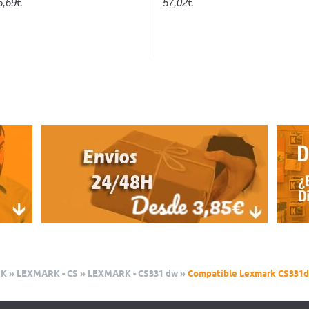
6,69€
57,02€
RK
»
LEXMARK - CS
»
LEXMARK - CS331 dw
»
Compatible Lexmark CS331d