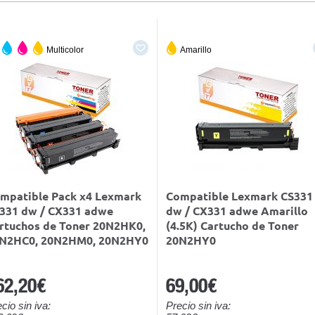
Multicolor
Amarillo
mpatible Pack x4 Lexmark
Compatible Lexmark CS331
331 dw / CX331 adwe
dw / CX331 adwe Amarillo
rtuchos de Toner 20N2HK0,
(4.5K) Cartucho de Toner
N2HC0, 20N2HM0, 20N2HY0
20N2HY0
62,20€
69,00€
cio sin iva:
Precio sin iva: