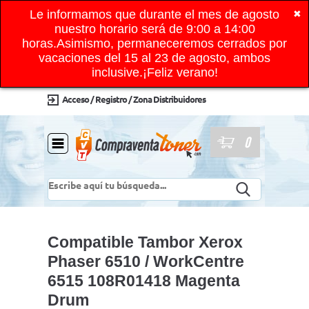
Le informamos que durante el mes de agosto
✖
nuestro horario será de 9:00 a 14:00
horas.Asimismo, permaneceremos cerrados por
vacaciones del 15 al 23 de agosto, ambos
inclusive.¡Feliz verano!
Acceso / Registro / Zona Distribuidores
0
Compatible Tambor Xerox
Phaser 6510 / WorkCentre
6515 108R01418 Magenta
Drum