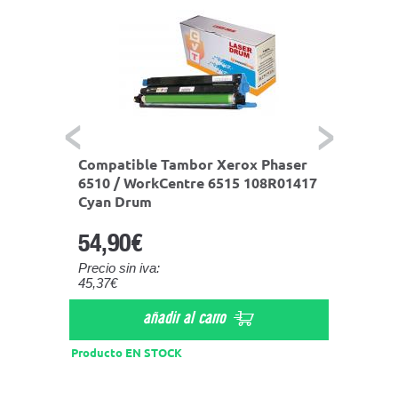
haser
Compatible Tambor Xerox Phaser
Compa
R01419
6510 / WorkCentre 6515 108R01417
6510 
Cyan Drum
Negro
54,90€
54,9
Precio sin iva:
Precio s
45,37€
45,37€
añadir al carro
Producto EN STOCK
Product