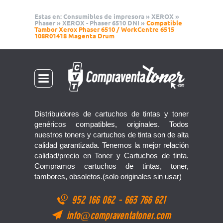
Estas en:
Consumibles de impresora
»
XEROX
»
Phaser
»
XEROX - Phaser 6510 DNI
»
Compatible
Tambor Xerox Phaser 6510 / WorkCentre 6515
108R01418 Magenta Drum
Distribuidores de cartuchos de tintas y toner
genéricos compatibles, originales. Todos
nuestros toners y cartuchos de tinta son de alta
calidad garantizada. Tenemos la mejor relación
calidad/precio en Toner y Cartuchos de tinta.
Compramos cartuchos de tintas, toner,
tambores, obsoletos.(solo originales sin usar)
952 166 062
-
663 766 621
info@compraventatoner.com