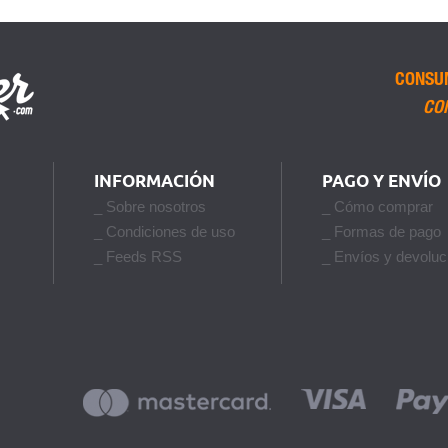
CONSU
CO
INFORMACIÓN
PAGO Y ENVÍO
_ Sobre nosotros
_ Cómo comprar
_ Condiciones de uso
_ Formas de pago
_ Feeds RSS
_ Envíos y devoluc