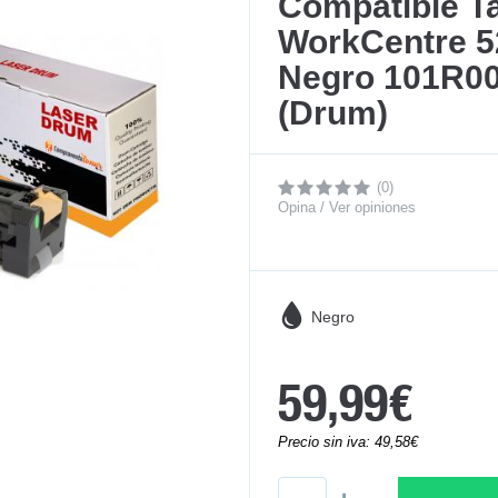
Compatible T
WorkCentre 52
Negro 101R00
(Drum)
(0)
Opina / Ver opiniones
Negro
59,99€
Precio sin iva: 49,58€