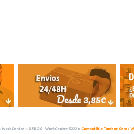
»
WorkCentre
»
XEROX - WorkCentre 5222
»
Compatible Tambor Xerox Wo