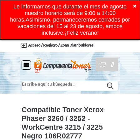
Le informamos que durante el mes de agosto
✖
nuestro horario será de 9:00 a 14:00
horas.Asimismo, permaneceremos cerrados por
vacaciones del 15 al 23 de agosto, ambos
inclusive.¡Feliz verano!
Acceso / Registro / Zona Distribuidores
0
Compatible Toner Xerox
Phaser 3260 / 3252 -
WorkCentre 3215 / 3225
Negro 106R02777