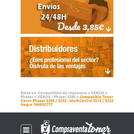
Estas en:
Consumibles de impresora
»
XEROX
»
Phaser
»
XEROX - Phaser 3260
»
Compatible Toner
Xerox Phaser 3260 / 3252 - WorkCentre 3215 / 3225
Negro 106R02777