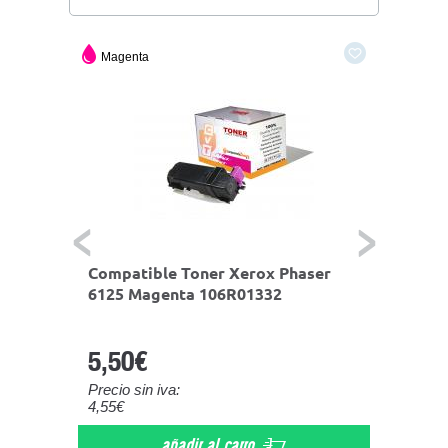
Magenta
Amaril
ser
Compatible Toner Xerox Phaser
Compa
6125 Magenta 106R01332
6125 
5,50€
5,50
Precio sin iva:
Precio s
4,55€
4,55€
añadir al carro