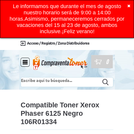
Le informamos que durante el mes de agosto
✖
nuestro horario será de 9:00 a 14:00
horas.Asimismo, permaneceremos cerrados por
vacaciones del 15 al 23 de agosto, ambos
inclusive.¡Feliz verano!
Acceso / Registro / Zona Distribuidores
0
Compatible Toner Xerox
Phaser 6125 Negro
106R01334