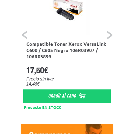
saLink
Compatible Toner Xerox VersaLink
Compa
906 /
C600 / C605 Negro 106R03907 /
C600 /
106R03899
106R0
17,50€
18,5
Precio sin iva:
Precio s
14,46€
15,29€
añadir al carro
Producto EN STOCK
Product