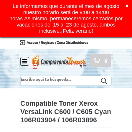
Le informamos que durante el mes de agosto
✖
nuestro horario será de 9:00 a 14:00
horas.Asimismo, permaneceremos cerrados por
vacaciones del 15 al 23 de agosto, ambos
inclusive.¡Feliz verano!
Acceso / Registro / Zona Distribuidores
0
Compatible Toner Xerox
VersaLink C600 / C605 Cyan
106R03904 / 106R03896