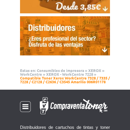
Estas en:
Consumibles de impresora
»
XEROX
»
WorkCentre
»
XEROX - WorkCentre 7228
»
Compatible Toner Xerox WorkCentre 7328 / 7335 /
7228 / C2128 / C2636 / C3545 Amarillo 006R01178
Distribuidores de cartuchos de tintas y toner