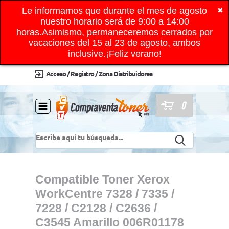
Le informamos que durante el mes de agosto
✖
nuestro horario será de 9:00 a 14:00
horas.Asimismo, permaneceremos cerrados por
vacaciones del 15 al 23 de agosto, ambos
inclusive.¡Feliz verano!
Acceso / Registro / Zona Distribuidores
0
Compatible Toner Xerox
WorkCentre 7328 / 7335 /
7228 / C2128 / C2636 /
C3545 Amarillo 006R01178