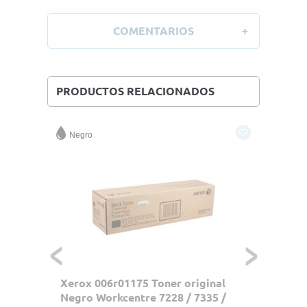
COMENTARIOS
PRODUCTOS RELACIONADOS
Negro
nal
Xerox 006r01175 Toner original
Xerox 
335 /
Negro Workcentre 7228 / 7335 /
Xerox 