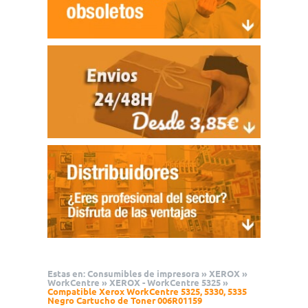
Estas en:
Consumibles de impresora
»
XEROX
»
WorkCentre
»
XEROX - WorkCentre 5325
»
Compatible Xerox WorkCentre 5325, 5330, 5335
Negro Cartucho de Toner 006R01159