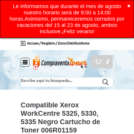
Le informamos que durante el mes de agosto
✖
nuestro horario será de 9:00 a 14:00
horas.Asimismo, permaneceremos cerrados por
vacaciones del 15 al 23 de agosto, ambos
inclusive.¡Feliz verano!
Acceso / Registro / Zona Distribuidores
0
Compatible Xerox
WorkCentre 5325, 5330,
5335 Negro Cartucho de
Toner 006R01159