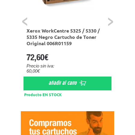
00591
Xerox WorkCentre 5325 / 5330 /
Tambo
0 /
5335 Negro Cartucho de Toner
negro 
Original 006R01159
5335
72,60€
Precio sin iva:
60,00€
le
a
añadir al carro
Producto
Producto EN STOCK