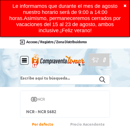
Le informamos que durante el mes de agosto
✖
nuestro horario será de 9:00 a 14:00
horas.Asimismo, permaneceremos cerrados por
vacaciones del 15 al 23 de agosto, ambos
inclusive.¡Feliz verano!
Acceso / Registro / Zona Distribuidores
0
NCR - NCR 5682
Por defecto
Precio Ascendente