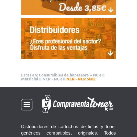
Estas en:
Consumibles de impresora
»
NCR
»
Matricial
»
NCR - NCR
»
NCR - NCR 5682
Distribuidores de cartuchos de tintas y toner
genéricos compatibles, originales. Todos