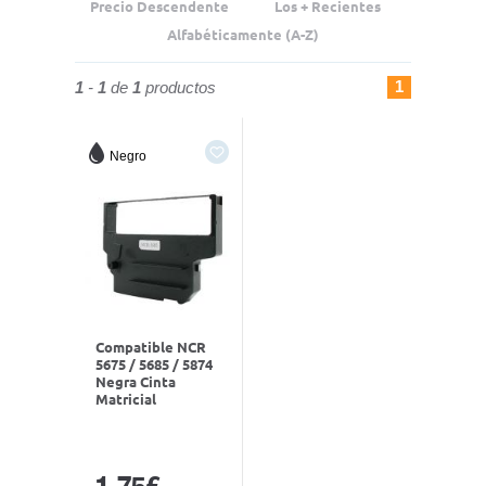
Precio Descendente
Los + Recientes
Alfabéticamente (A-Z)
1
1
-
1
de
1
productos
Negro
Compatible NCR
5675 / 5685 / 5874
Negra Cinta
Matricial