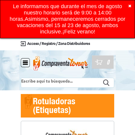
Le informamos que durante el mes de agosto
✖
nuestro horario será de 9:00 a 14:00
horas.Asimismo, permaneceremos cerrados por
vacaciones del 15 al 23 de agosto, ambos
inclusive.¡Feliz verano!
Acceso / Registro / Zona Distribuidores
0
Rotuladoras
(Etiquetas)