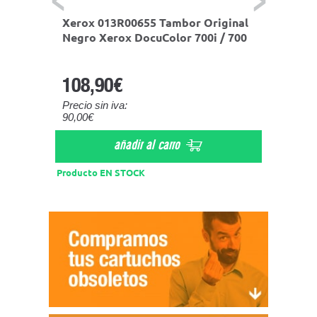
656
Xerox 013R00655 Tambor Original
Xerox
or 700
Negro Xerox DocuColor 700i / 700
Cartuc
Xerox 
DocuCo
108,90€
125,
Precio sin iva:
Precio s
90,00€
103,31
añadir al carro
Producto EN STOCK
Product