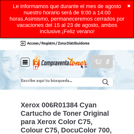
Le informamos que durante el mes de agosto
✖
nuestro horario será de 9:00 a 14:00
horas.Asimismo, permaneceremos cerrados por
vacaciones del 15 al 23 de agosto, ambos
inclusive.¡Feliz verano!
Acceso / Registro / Zona Distribuidores
0
Xerox 006R01384 Cyan
Cartucho de Toner Original
para Xerox Color C75,
Colour C75, DocuColor 700,