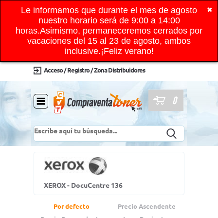
Le informamos que durante el mes de agosto
✖
nuestro horario será de 9:00 a 14:00
horas.Asimismo, permaneceremos cerrados por
vacaciones del 15 al 23 de agosto, ambos
inclusive.¡Feliz verano!
Acceso / Registro / Zona Distribuidores
0
XEROX - DocuCentre 136
Por defecto
Precio Ascendente