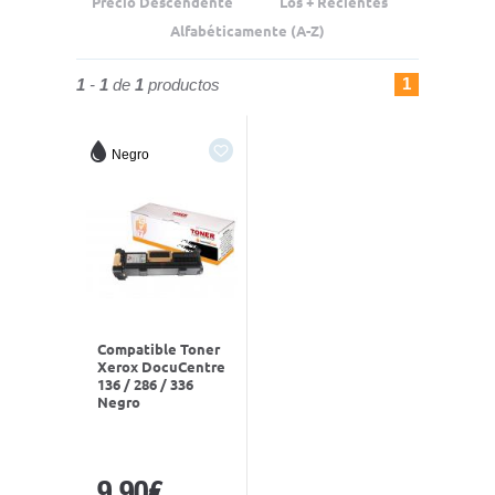
Precio Descendente
Los + Recientes
Alfabéticamente (A-Z)
1
1
-
1
de
1
productos
Negro
Compatible Toner
Xerox DocuCentre
136 / 286 / 336
Negro
9,90€