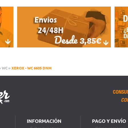
»
WC
»
XEROX - WC 6605 DNM
CONSU
CO
INFORMACIÓN
PAGO Y ENVÍO