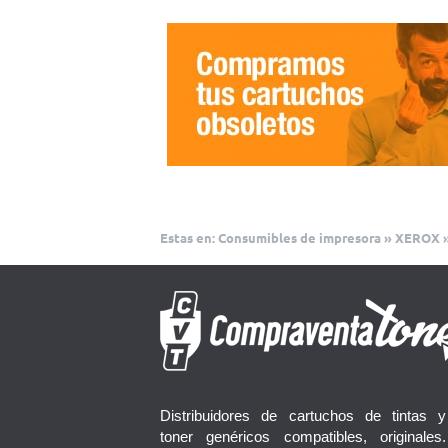
Estas en:
Consumibles de impresora
»
XEROX
Distribuidores de cartuchos de tintas y
toner genéricos compatibles, originales.