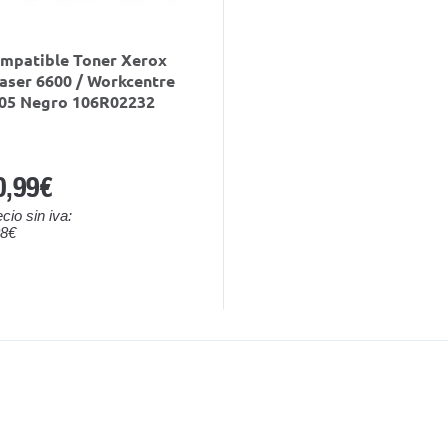
mpatible Toner Xerox
aser 6600 / Workcentre
05 Negro 106R02232
0,99€
cio sin iva:
08€