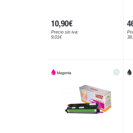
10,90€
4
Precio sin iva:
Pre
9,01€
38
Magenta