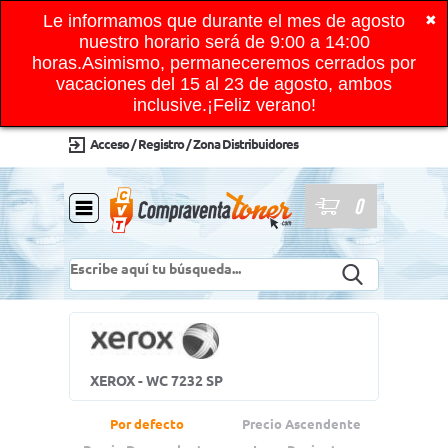
Le informamos que durante el mes de agosto
✖
nuestro horario será de 9:00 a 14:00
horas.Asimismo, permaneceremos cerrados por
vacaciones del 15 al 23 de agosto, ambos
inclusive.¡Feliz verano!
Acceso / Registro / Zona Distribuidores
0
XEROX - WC 7232 SP
Por defecto
Precio Ascendente