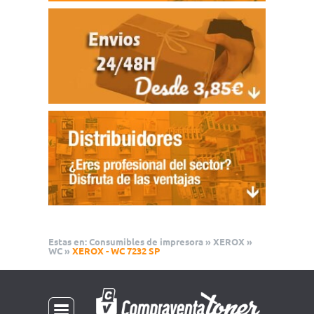
Estas en:
Consumibles de impresora
»
XEROX
»
WC
»
XEROX - WC 7232 SP