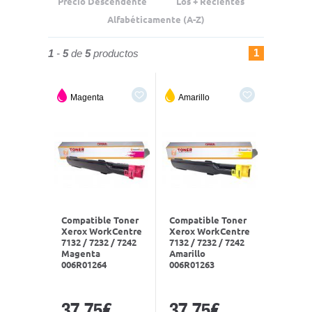
Precio Descendente
Los + Recientes
Alfabéticamente (A-Z)
1
1
-
5
de
5
productos
Magenta
Amarillo
Compatible Toner
Compatible Toner
Xerox WorkCentre
Xerox WorkCentre
7132 / 7232 / 7242
7132 / 7232 / 7242
Magenta
Amarillo
006R01264
006R01263
37,75€
37,75€