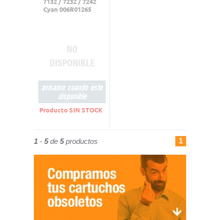
7132 / 7232 / 7242
Cyan 006R01265
NO
DISPONIBLE
avisame cuando este
disponible
Producto SIN STOCK
1
1
-
5
de
5
productos