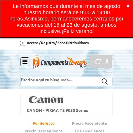
Le informamos que durante el mes de agosto
✖
nuestro horario será de 9:00 a 14:00
horas.Asimismo, permaneceremos cerrados por
vacaciones del 15 al 23 de agosto, ambos
inclusive.¡Feliz verano!
Acceso / Registro / Zona Distribuidores
0
CANON - PIXMA TS 9050 Series
Por defecto
Precio Ascendente
Precio Descendente
Los + Recientes