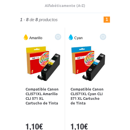
Alfabéticamente (A-Z)
1
1
-
8
de
8
productos
Amarillo
Cyan
Compatible Canon
Compatible Canon
CLI571XL Amarillo
CLI571XL Cyan CLI
CLI 571 XL
571 XL Cartucho
Cartucho de Tinta
de Tinta
1,10€
1,10€