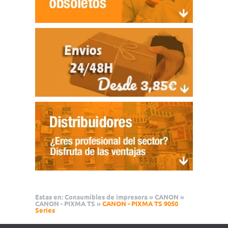
Estas en:
Consumibles de impresora
»
CANON
»
CANON - PIXMA TS
»
CANON - PIXMA TS 9050
Series