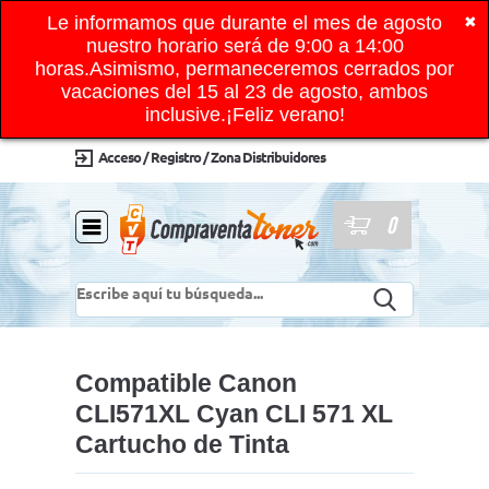
Le informamos que durante el mes de agosto
✖
nuestro horario será de 9:00 a 14:00
horas.Asimismo, permaneceremos cerrados por
vacaciones del 15 al 23 de agosto, ambos
inclusive.¡Feliz verano!
Acceso / Registro / Zona Distribuidores
0
Compatible Canon
CLI571XL Cyan CLI 571 XL
Cartucho de Tinta