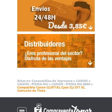
Estas en:
Consumibles de impresora
»
CANON
»
CANON - PIXMA MG
»
CANON - PIXMA MG 6850
»
Compatible Canon CLI571XL Cyan CLI 571 XL
Cartucho de Tinta