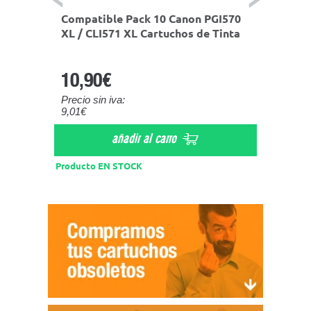
I570
Compatible Pack 10 Canon PGI570
Compat
Tinta
XL / CLI571 XL Cartuchos de Tinta
CLI 57
10,90€
1,10
Precio sin iva:
Precio s
9,01€
0,91€
añadir al carro
Producto EN STOCK
Product