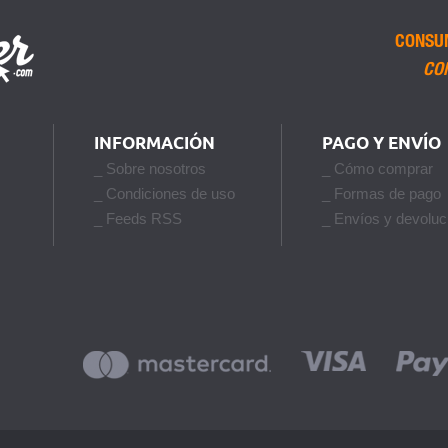
CONSU
CO
INFORMACIÓN
PAGO Y ENVÍO
_ Sobre nosotros
_ Cómo comprar
_ Condiciones de uso
_ Formas de pago
_ Feeds RSS
_ Envíos y devoluc