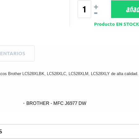
+
añadi
-
Producto EN STO
ENTARIOS
éricos Brother LC528XLBK, LC528XLC, LC528XLM, LC528XLY de alta calidad.
BROTHER - MFC J6977 DW
S