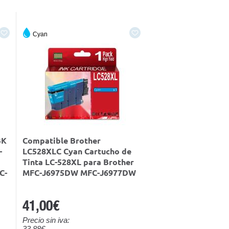
Cyan
BK
Compatible Brother
-
LC528XLC Cyan Cartucho de
Tinta LC-528XL para Brother
C-
MFC-J6975DW MFC-J6977DW
41,00€
Precio sin iva:
33,88€