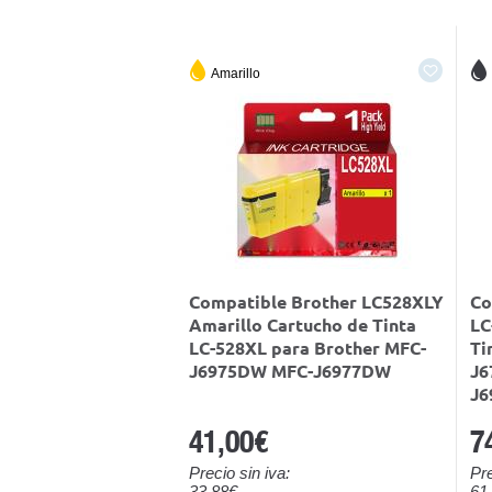
Amarillo
Compatible Brother LC528XLY
Co
Amarillo Cartucho de Tinta
LC
LC-528XL para Brother MFC-
Ti
J6975DW MFC-J6977DW
J6
J6
41,00€
7
Precio sin iva:
Pre
33,88€
61