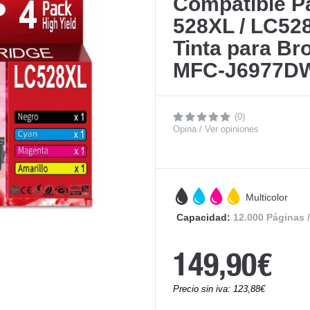
Compatible P
528XL / LC52
Tinta para B
MFC-J6977D
(0)
Opina / Ver opiniones
Multicolor
Capacidad:
12.000 Páginas 
149,90€
Precio sin iva: 123,88€