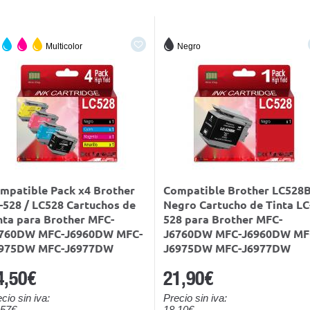
Multicolor
Negro
mpatible Pack x4 Brother
Compatible Brother LC528
-528 / LC528 Cartuchos de
Negro Cartucho de Tinta LC
nta para Brother MFC-
528 para Brother MFC-
760DW MFC-J6960DW MFC-
J6760DW MFC-J6960DW MF
975DW MFC-J6977DW
J6975DW MFC-J6977DW
4,50€
21,90€
cio sin iva:
Precio sin iva:
,57€
18,10€