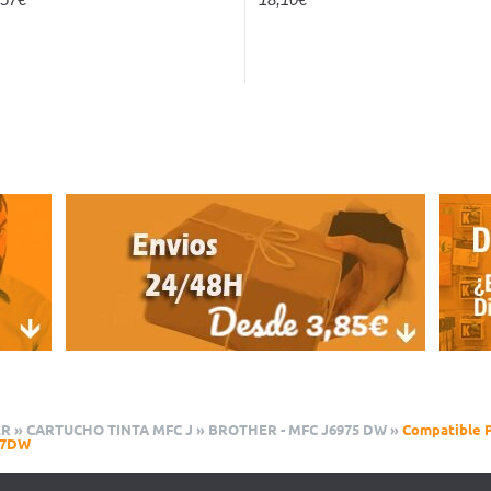
ER
»
CARTUCHO TINTA MFC J
»
BROTHER - MFC J6975 DW
»
Compatible P
77DW