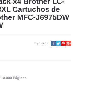
ack x4 Brother LC-
8XL Cartuchos de
rother MFC-J6975DW
W
Compartir:
/ 10.000 Páginas