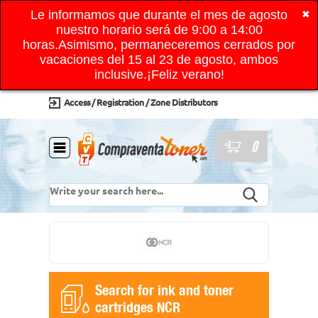
Le informamos que durante el mes de agosto
✖
nuestro horario será de 9:00 a 14:00
horas.Asimismo, permaneceremos cerrados por
vacaciones del 15 al 23 de agosto, ambos
inclusive.¡Feliz verano!
Access / Registration / Zone Distributors
0
Search for ink and toner
cartridges NCR