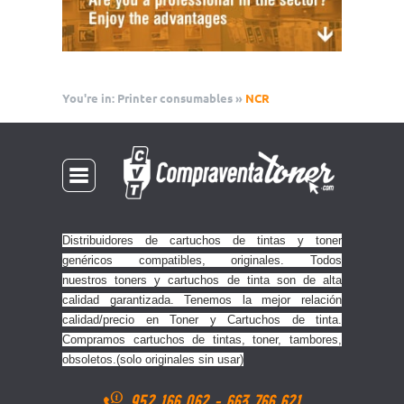
You're in:
Printer consumables
»
NCR
Distribuidores de cartuchos de tintas y toner
genéricos compatibles, originales. Todos
nuestros toners y cartuchos de tinta son de alta
calidad garantizada. Tenemos la mejor relación
calidad/precio en Toner y Cartuchos de tinta.
Compramos cartuchos de tintas, toner, tambores
,
obsoletos.(solo originales sin usar)
952 166 062
-
663 766 621