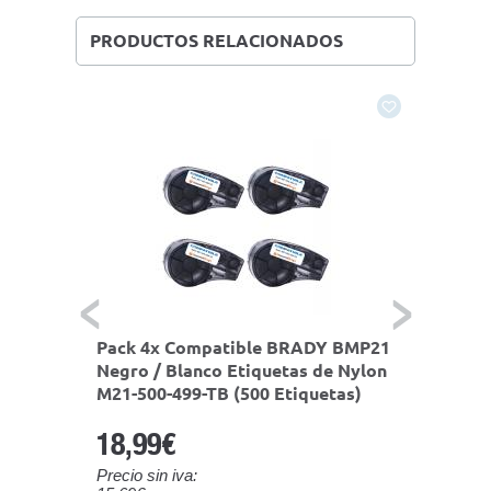
PRODUCTOS RELACIONADOS
 BMP21
Pack 4x Compatible BRADY BMP21
Compa
 Nylon
Negro / Blanco Etiquetas de Nylon
Blanco
as)
M21-500-499-TB (500 Etiquetas)
500-59
18,99€
4,60
Precio sin iva:
Precio s