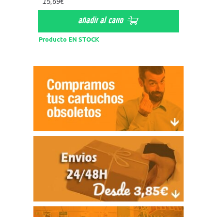
15,69€
3,80€
añadir al carro
Producto EN STOCK
Product