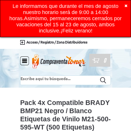
Le informamos que durante el mes de agosto
✖
nuestro horario será de 9:00 a 14:00
horas.Asimismo, permaneceremos cerrados por
vacaciones del 15 al 23 de agosto, ambos
inclusive.¡Feliz verano!
Acceso / Registro / Zona Distribuidores
0
Pack 4x Compatible BRADY
BMP21 Negro / Blanco
Etiquetas de Vinilo M21-500-
595-WT (500 Etiquetas)