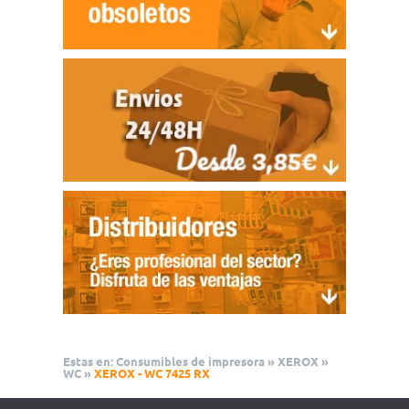
Estas en:
Consumibles de impresora
»
XEROX
»
WC
»
XEROX - WC 7425 RX