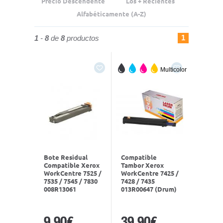
Precio Descendente
Los + Recientes
Alfabéticamente (A-Z)
1
1
-
8
de
8
productos
Multicolor
Bote Residual
Compatible
Compatible Xerox
Tambor Xerox
WorkCentre 7525 /
WorkCentre 7425 /
7535 / 7545 / 7830
7428 / 7435
008R13061
013R00647 (Drum)
9,90€
39,90€