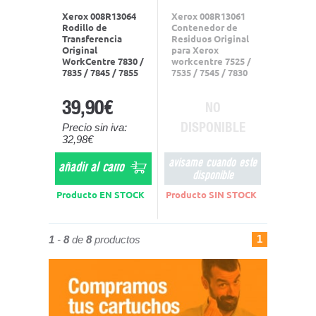
Xerox 008R13064
Xerox 008R13061
Rodillo de
Contenedor de
Transferencia
Residuos Original
Original
para Xerox
WorkCentre 7830 /
workcentre 7525 /
7835 / 7845 / 7855
7535 / 7545 / 7830
39,90€
NO
DISPONIBLE
Precio sin iva:
32,98€
avisame cuando este
añadir al carro
disponible
Producto EN STOCK
Producto SIN STOCK
1
1
-
8
de
8
productos