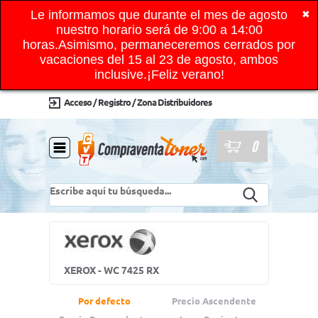
Le informamos que durante el mes de agosto
✖
nuestro horario será de 9:00 a 14:00
horas.Asimismo, permaneceremos cerrados por
vacaciones del 15 al 23 de agosto, ambos
inclusive.¡Feliz verano!
Acceso / Registro / Zona Distribuidores
0
XEROX - WC 7425 RX
Por defecto
Precio Ascendente