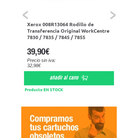
Xerox 008R13064 Rodillo de
Bote R
35
Transferencia Original WorkCentre
WorkCe
7830 / 7835 / 7845 / 7855
7830 
39,90€
9,90
Precio sin iva:
Precio s
32,98€
8,18€
añadir al carro
Producto EN STOCK
Product