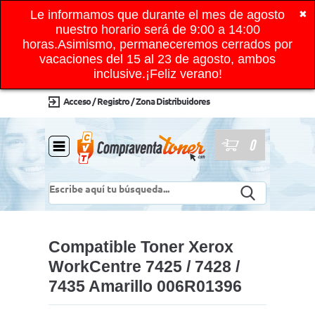
Le informamos que durante el mes de agosto
✖
nuestro horario será de 9:00 a 14:00
horas.Asimismo, permaneceremos cerrados por
vacaciones del 15 al 23 de agosto, ambos
inclusive.¡Feliz verano!
Acceso / Registro / Zona Distribuidores
0
Compatible Toner Xerox
WorkCentre 7425 / 7428 /
7435 Amarillo 006R01396