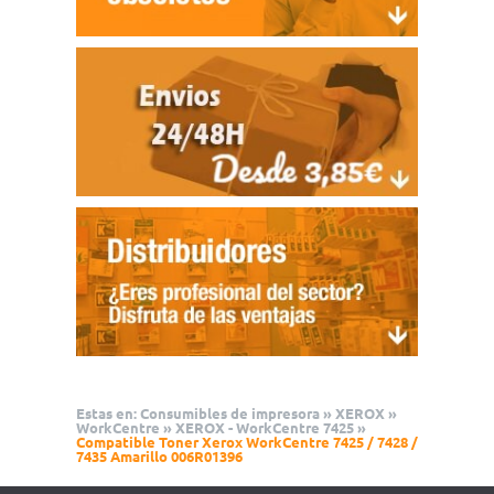
Estas en:
Consumibles de impresora
»
XEROX
»
WorkCentre
»
XEROX - WorkCentre 7425
»
Compatible Toner Xerox WorkCentre 7425 / 7428 /
7435 Amarillo 006R01396