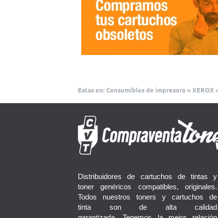
Estas en:
Consumibles de impresora
»
XEROX
Distribuidores de cartuchos de tintas y
toner genéricos compatibles, originales.
Todos nuestros toners y cartuchos de
tinta son de alta calidad
garantizada. Tenemos la mejor relación