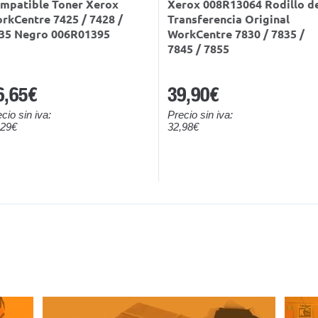
mpatible Toner Xerox
Xerox 008R13064 Rodillo d
rkCentre 7425 / 7428 /
Transferencia Original
35 Negro 006R01395
WorkCentre 7830 / 7835 /
7845 / 7855
6,65€
39,90€
cio sin iva:
Precio sin iva:
,29€
32,98€