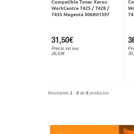
Compatible Toner Xerox
Co
WorkCentre 7425 / 7428 /
Wo
7435 Magenta 006R01397
74
31,50€
3
Precio sin iva:
Pre
26,03€
30
Mostrando
1
-
8
de
8
productos