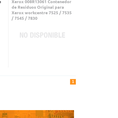
e
Xerox 008R13061 Contenedor
de Residuos Original para
Xerox workcentre 7525 / 7535
/ 7545 / 7830
NO DISPONIBLE
1