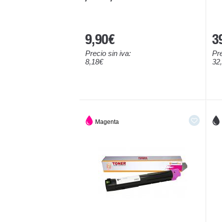
9,90€
3
Precio sin iva:
Pre
8,18€
32
Magenta