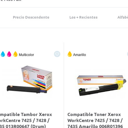
Precio Descendente
Los + Recientes
Alfab
Multicolor
Amarillo
mpatible Tambor Xerox
Compatible Toner Xerox
rkCentre 7425 / 7428 /
WorkCentre 7425 / 7428 /
35 013R00647 (Drum)
7435 Amarillo 006R01396