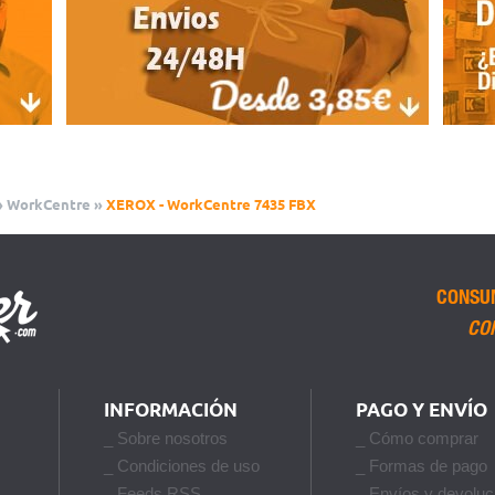
»
WorkCentre
»
XEROX - WorkCentre 7435 FBX
CONSU
CO
INFORMACIÓN
PAGO Y ENVÍO
_ Sobre nosotros
_ Cómo comprar
_ Condiciones de uso
_ Formas de pago
_ Feeds RSS
_ Envíos y devoluc