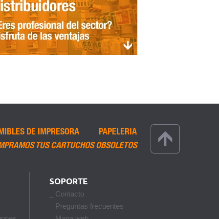
MIBLES DE IMPRESORA
PAPELERIA
MPRAMOS TUS CARTUCHOS OBSOLETOS
SOPORTE
_ Contacto
_ Preguntas frecuentes
iones
_ Mapa web