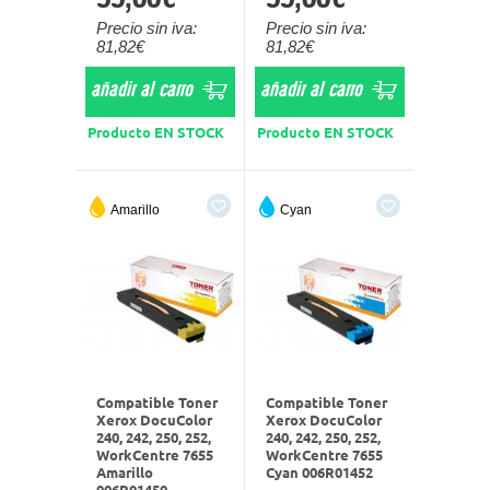
Precio sin iva:
Precio sin iva:
81,82€
81,82€
añadir al carro
añadir al carro
Producto EN STOCK
Producto EN STOCK
Amarillo
Cyan
Compatible Toner
Compatible Toner
Xerox DocuColor
Xerox DocuColor
240, 242, 250, 252,
240, 242, 250, 252,
WorkCentre 7655
WorkCentre 7655
Amarillo
Cyan 006R01452
006R01450