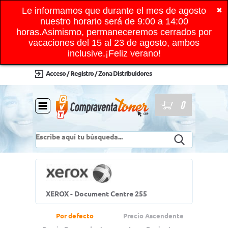
Le informamos que durante el mes de agosto
✖
nuestro horario será de 9:00 a 14:00
horas.Asimismo, permaneceremos cerrados por
vacaciones del 15 al 23 de agosto, ambos
inclusive.¡Feliz verano!
Acceso / Registro / Zona Distribuidores
0
XEROX - Document Centre 255
Por defecto
Precio Ascendente