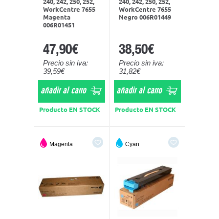
240, 242, 250, 252,
240, 242, 250, 252,
WorkCentre 7655
WorkCentre 7655
Magenta
Negro 006R01449
006R01451
47,90€
38,50€
Precio sin iva:
Precio sin iva:
39,59€
31,82€
añadir al carro
añadir al carro
Producto EN STOCK
Producto EN STOCK
Magenta
Cyan