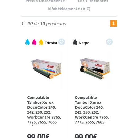
Precio Descendente
Los + Recientes
Alfabéticamente (A-Z)
1
1
-
10
de
10
productos
Tricolor
Negro
Compatible
Compatible
Tambor Xerox
Tambor Xerox
DocuColor 240,
DocuColor 240,
242, 250, 252,
242, 250, 252,
WorkCentre 7765,
WorkCentre 7765,
7775, 7655, 7665
7775, 7655, 7665
Color 013R00603
Negro 013R00602
99,00€
99,00€