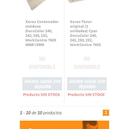
Xerox Contenedor
Xerox Toner
residuos
original (2
DocuColor 240,
unidades) Cyan
242, 250, 252,
DocuColor 240,
WorkCentre 7655
242, 250, 252,
008R12990
WorkCentre 7655
006R01452
NO
NO
DISPONIBLE
DISPONIBLE
avisame cuando este
avisame cuando este
disponible
disponible
Producto SIN STOCK
Producto SIN STOCK
1
1
-
10
de
10
productos