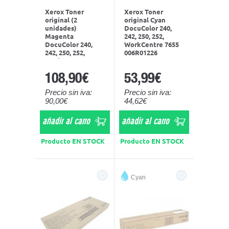
Xerox Toner
Xerox Toner
original (2
original Cyan
unidades)
DocuColor 240,
Magenta
242, 250, 252,
DocuColor 240,
WorkCentre 7655
242, 250, 252,
006R01226
WorkCentre 7655
006R01451
108,90€
53,99€
Precio sin iva:
Precio sin iva:
90,00€
44,62€
añadir al carro
añadir al carro
Producto EN STOCK
Producto EN STOCK
Cyan