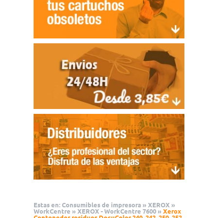
Estas en:
Consumibles de impresora
»
XEROX
»
WorkCentre
»
XEROX - WorkCentre 7600
»
Xerox
Contenedor residuos DocuColor 240, 242, 250, 252,