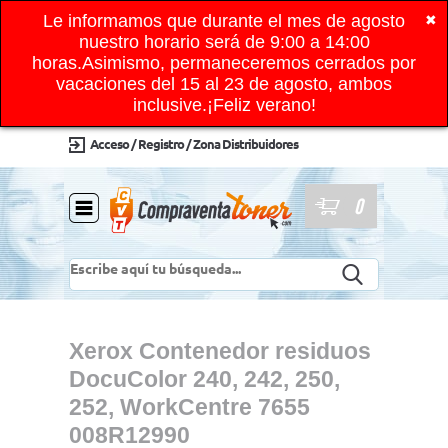
Le informamos que durante el mes de agosto
✖
nuestro horario será de 9:00 a 14:00
horas.Asimismo, permaneceremos cerrados por
vacaciones del 15 al 23 de agosto, ambos
inclusive.¡Feliz verano!
Acceso / Registro / Zona Distribuidores
0
Xerox Contenedor residuos
DocuColor 240, 242, 250,
252, WorkCentre 7655
008R12990