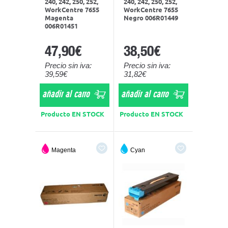
240, 242, 250, 252,
240, 242, 250, 252,
WorkCentre 7655
WorkCentre 7655
Magenta
Negro 006R01449
006R01451
47,90€
38,50€
Precio sin iva:
Precio sin iva:
39,59€
31,82€
añadir al carro
añadir al carro
Producto EN STOCK
Producto EN STOCK
Magenta
Cyan