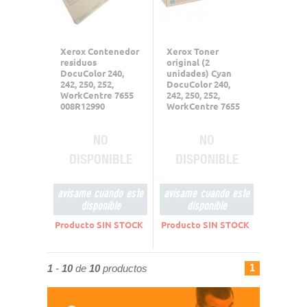
Xerox Contenedor
Xerox Toner
residuos
original (2
DocuColor 240,
unidades) Cyan
242, 250, 252,
DocuColor 240,
WorkCentre 7655
242, 250, 252,
008R12990
WorkCentre 7655
006R01452
NO
NO
DISPONIBLE
DISPONIBLE
avisame cuando este
avisame cuando este
disponible
disponible
Producto SIN STOCK
Producto SIN STOCK
1
1
-
10
de
10
productos