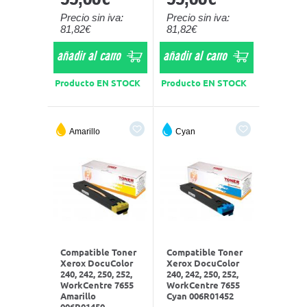
Precio sin iva:
Precio sin iva:
81,82€
81,82€
añadir al carro
añadir al carro
Producto EN STOCK
Producto EN STOCK
Amarillo
Cyan
Compatible Toner
Compatible Toner
Xerox DocuColor
Xerox DocuColor
240, 242, 250, 252,
240, 242, 250, 252,
WorkCentre 7655
WorkCentre 7655
Amarillo
Cyan 006R01452
006R01450