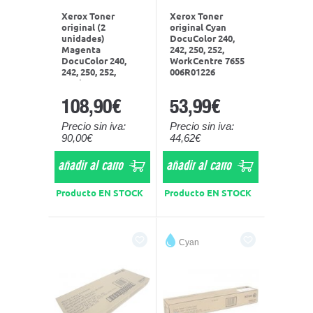
Xerox Toner
Xerox Toner
original (2
original Cyan
unidades)
DocuColor 240,
Magenta
242, 250, 252,
DocuColor 240,
WorkCentre 7655
242, 250, 252,
006R01226
WorkCentre 7655
006R01451
108,90€
53,99€
Precio sin iva:
Precio sin iva:
90,00€
44,62€
añadir al carro
añadir al carro
Producto EN STOCK
Producto EN STOCK
Cyan