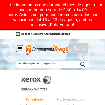
Le informamos que durante el mes de agosto
✖
nuestro horario será de 9:00 a 14:00
horas.Asimismo, permaneceremos cerrados por
vacaciones del 15 al 23 de agosto, ambos
inclusive.¡Feliz verano!
Acceso / Registro / Zona Distribuidores
0
XEROX - WC 7755
Por defecto
Precio Ascendente