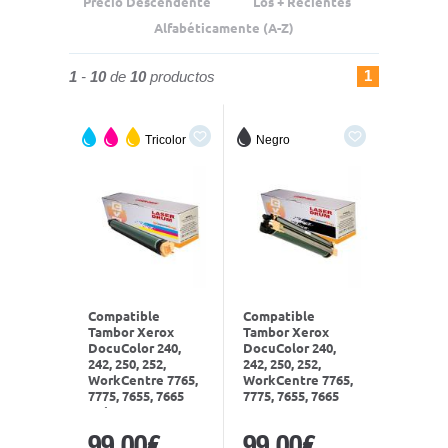
Precio Descendente
Los + Recientes
Alfabéticamente (A-Z)
1
1
-
10
de
10
productos
Tricolor
Negro
Compatible
Compatible
Tambor Xerox
Tambor Xerox
DocuColor 240,
DocuColor 240,
242, 250, 252,
242, 250, 252,
WorkCentre 7765,
WorkCentre 7765,
7775, 7655, 7665
7775, 7655, 7665
Color 013R00603
Negro 013R00602
99,00€
99,00€