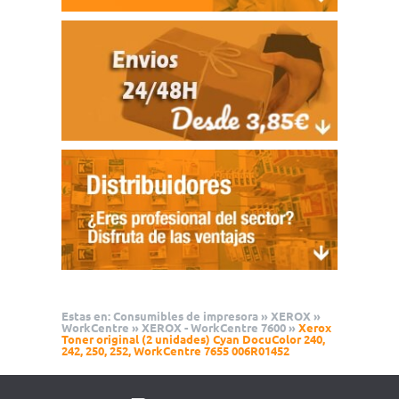
Estas en:
Consumibles de impresora
»
XEROX
»
WorkCentre
»
XEROX - WorkCentre 7600
»
Xerox
Toner original (2 unidades) Cyan DocuColor 240,
242, 250, 252, WorkCentre 7655 006R01452