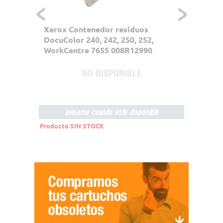
ades)
Xerox Contenedor residuos
Xerox 
 250,
DocuColor 240, 242, 250, 252,
DocuCo
1451
WorkCentre 7655 008R12990
WorkC
53,9
NO DISPONIBLE
Precio s
44,62€
avisame cuando este disponible
Producto SIN STOCK
Product