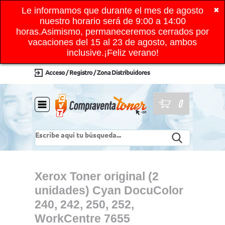
Le informamos que durante el mes de agosto
✖
nuestro horario será de 9:00 a 14:00
horas.Asimismo, permaneceremos cerrados por
vacaciones del 15 al 23 de agosto, ambos
inclusive.¡Feliz verano!
Acceso / Registro / Zona Distribuidores
0
Xerox Toner original (2
unidades) Cyan DocuColor
240, 242, 250, 252,
WorkCentre 7655