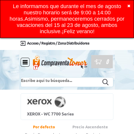
Le informamos que durante el mes de agosto
✖
nuestro horario será de 9:00 a 14:00
horas.Asimismo, permaneceremos cerrados por
vacaciones del 15 al 23 de agosto, ambos
inclusive.¡Feliz verano!
Acceso / Registro / Zona Distribuidores
0
XEROX - WC 7700 Series
Por defecto
Precio Ascendente