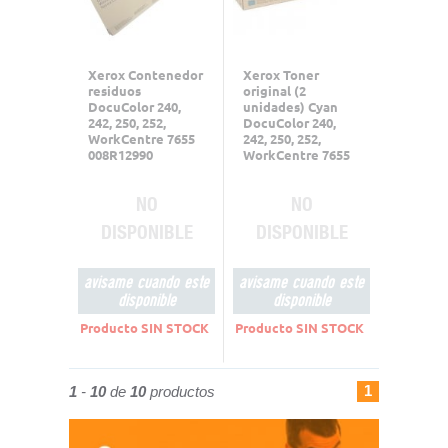
Xerox Contenedor
Xerox Toner
residuos
original (2
DocuColor 240,
unidades) Cyan
242, 250, 252,
DocuColor 240,
WorkCentre 7655
242, 250, 252,
008R12990
WorkCentre 7655
006R01452
NO
NO
DISPONIBLE
DISPONIBLE
avisame cuando este
avisame cuando este
disponible
disponible
Producto SIN STOCK
Producto SIN STOCK
1
1
-
10
de
10
productos