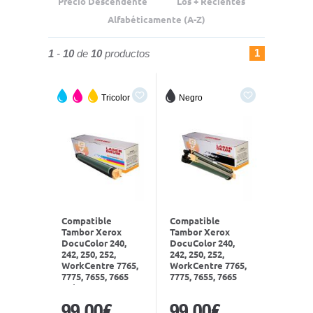
Precio Descendente
Los + Recientes
Alfabéticamente (A-Z)
1
1
-
10
de
10
productos
Tricolor
Negro
Compatible
Compatible
Tambor Xerox
Tambor Xerox
DocuColor 240,
DocuColor 240,
242, 250, 252,
242, 250, 252,
WorkCentre 7765,
WorkCentre 7765,
7775, 7655, 7665
7775, 7655, 7665
Color 013R00603
Negro 013R00602
99,00€
99,00€