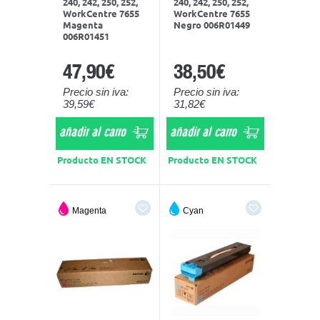
240, 242, 250, 252,
240, 242, 250, 252,
WorkCentre 7655
WorkCentre 7655
Magenta
Negro 006R01449
006R01451
47,90€
38,50€
Precio sin iva:
Precio sin iva:
39,59€
31,82€
añadir al carro
añadir al carro
Producto EN STOCK
Producto EN STOCK
Magenta
Cyan