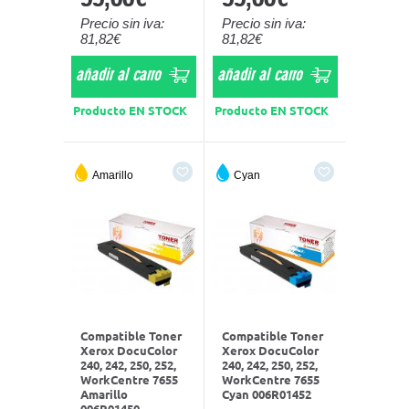
Precio sin iva:
Precio sin iva:
81,82€
81,82€
añadir al carro
añadir al carro
Producto EN STOCK
Producto EN STOCK
Amarillo
Cyan
Compatible Toner
Compatible Toner
Xerox DocuColor
Xerox DocuColor
240, 242, 250, 252,
240, 242, 250, 252,
WorkCentre 7655
WorkCentre 7655
Amarillo
Cyan 006R01452
006R01450