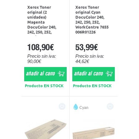
Xerox Toner
Xerox Toner
original (2
original Cyan
unidades)
DocuColor 240,
Magenta
242, 250, 252,
DocuColor 240,
WorkCentre 7655
242, 250, 252,
006R01226
WorkCentre 7655
006R01451
108,90€
53,99€
Precio sin iva:
Precio sin iva:
90,00€
44,62€
añadir al carro
añadir al carro
Producto EN STOCK
Producto EN STOCK
Cyan